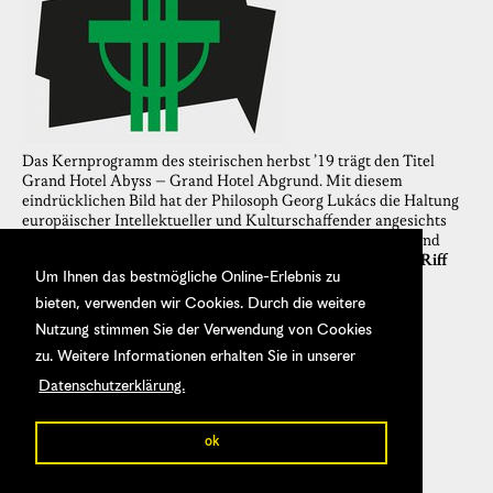
Das Kernprogramm des steirischen herbst ’19 trägt den Titel
Grand Hotel Abyss – Grand Hotel Abgrund. Mit diesem
eindrücklichen Bild hat der Philosoph Georg Lukács die Haltung
europäischer Intellektueller und Kulturschaffender angesichts
des aufkommenden Faschismus beschrieben. Intendantin und
Chefkuratorin
Ekaterina Degot
und Senior Curator
David Riff
Um Ihnen das bestmögliche Online-Erlebnis zu
haben die Vollversion des kuratorischen Konzepts verfasst.
22.09.2019
bieten, verwenden wir Cookies. Durch die weitere
Nutzung stimmen Sie der Verwendung von Cookies
zu. Weitere Informationen erhalten Sie in unserer
Datenschutzerklärung.
ok