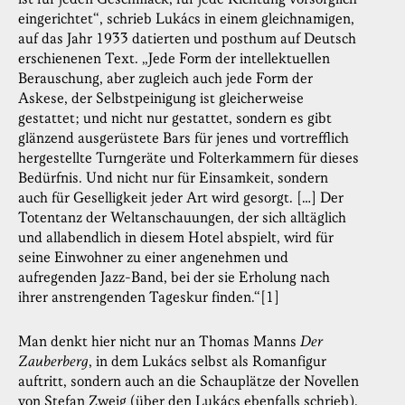
eingerichtet“, schrieb Lukács in einem gleichnamigen,
auf das Jahr 1933 datierten und posthum auf Deutsch
erschienenen Text. „Jede Form der intellektuellen
Berauschung, aber zugleich auch jede Form der
Askese, der Selbstpeinigung ist gleicherweise
gestattet; und nicht nur gestattet, sondern es gibt
glänzend ausgerüstete Bars für jenes und vortrefflich
hergestellte Turngeräte und Folterkammern für dieses
Bedürfnis. Und nicht nur für Einsamkeit, sondern
auch für Geselligkeit jeder Art wird gesorgt. […] Der
Totentanz der Weltanschauungen, der sich alltäglich
und allabendlich in diesem Hotel abspielt, wird für
seine Einwohner zu einer angenehmen und
aufregenden Jazz-Band, bei der sie Erholung nach
ihrer anstrengenden Tageskur finden.“[1]
Man denkt hier nicht nur an Thomas Manns
Der
Zauberberg
, in dem Lukács selbst als Romanfigur
auftritt, sondern auch an die Schauplätze der Novellen
von Stefan Zweig (über den Lukács ebenfalls schrieb).