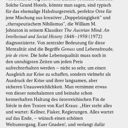
Solche Grand Hotels, könnte man sagen, sind typisch
für das ehemalige Habsburgerreich, perfekte Orte für
jene Mischung aus kreativer „Doppelzüngigkeit“ und
„therapeutischem Nihilismus“, die William M.
Johnston in seinem Klassiker
The Austrian Mind: An
Intellectual and Social History 1848–1938
(1972)
diagnostizierte. Von zentraler Bedeutung für diese
Mentalität sind die Begriffe
Genuss
und Lebensfreude,
joie de vivre.
Die hohe Lebensqualität muss noch in
den unruhigsten Zeiten um jeden Preis
aufrechterhalten werden – nicht so sehr, um einen
Ausgleich zur Krise zu schaffen, sondern vielmehr als
Ausdruck der Krise und ihrer langsamen, aber
sicheren Unausweichlichkeit. Man vernimmt etwas
von dieser nonchalanten und beinahe schon
kennerhaften Haltung des österreichischen Fin de
Siècle in den Texten von Karl Kraus: „Hier steht alles
und wartet: Kellner, Fiaker, Regierungen. Alles wartet
auf das Ende, – wünsch einen schönen
Weltuntergang, Euer Gnaden!, und verlangt dafür