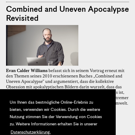
Combined and Uneven Apocalypse
Revisited
Evan Calder Williams
befasst sich in seinem Vortrag erneut mit
den Themen seines 2010 erschienenen Buches „Combined and
Uneven Apocalypse“ und argumentiert, dass die kollektive
Obsession mit apokalyptischen Bildern darin wurzelt, dass das
Ende der Welt kein Event, sondern ein permanenter Prozess ist,
der schon heute wahrgenommen werden kann: in Zonen extremer
Um Ihnen das bestmögliche Online-Erlebnis zu
Armut und von Kapitalismus getriebener Zerstörung der Umwelt.
31.10.2019
bieten, verwenden wir Cookies. Durch die weitere
Nutzung stimmen Sie der Verwendung von Cookies
zu. Weitere Informationen erhalten Sie in unserer
Datenschutzerklärung.